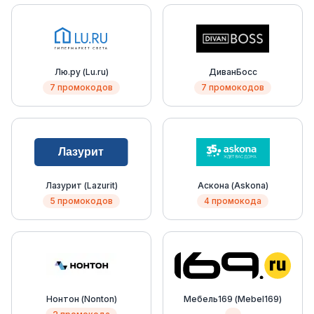
Лю.ру (Lu.ru)
ДиванБосс
7 промокодов
7 промокодов
Лазурит (Lazurit)
Аскона (Askona)
5 промокодов
4 промокода
Нонтон (Nonton)
Мебель169 (Mebel169)