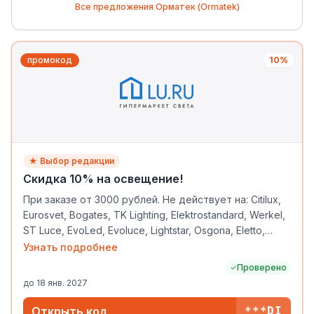
Все предложения
Орматек (Ormatek)
промокод
10%
★ Выбор редакции
Скидка 10% на освещение!
При заказе от 3000 рублей. Не действует на: Citilux,
Eurosvet, Bogates, TK Lighting, Elektrostandard, Werkel,
ST Luce, EvoLed, Evoluce, Lightstar, Osgona, Eletto,
Crystal Lux, светильники под заказ и уцененные
Узнать подробнее
товары. Не суммируется с другими скидками,
Проверено
акциями и кешбэком.
до
18 янв. 2027
Открыть код
***DI