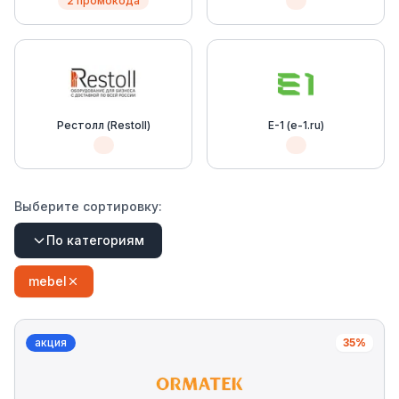
2 промокода
Рестолл (Restoll)
Е-1 (e-1.ru)
Выберите сортировку:
По категориям
mebel
акция
35%