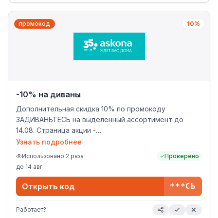
промокод
10%
-10% на диваны
Дополнительная скидка 10% по промокоду
ЗАДИВАНЬТЕСЬ на выделенный ассортимент до
14.08. Страница акции -
https://www.askona.ru/divany/zadivantes2026/
Узнать подробнее
Использовано
2
раза
Проверено
до
14 авг.
Открыть код
***СЬ
Работает?