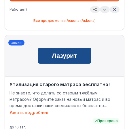
Работает?
Все предложения
Аскона (Askona)
акция
Утилизация старого матраса бесплатно!
Не знаете, что делать со старым тяжёлым
матрасом? Оформите заказ на новый матрас и во
время доставки наши специалисты бесплатно
заберут ваш старый матрас для дальнейшей
Узнать подробнее
утилизации.
Проверено
до
16 авг.