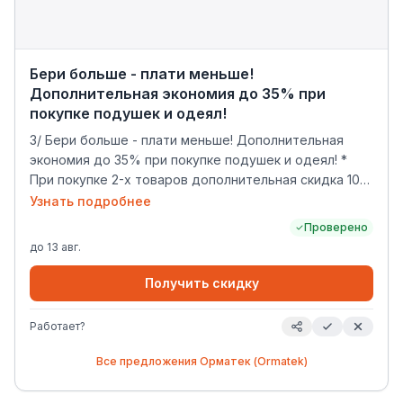
Бери больше - плати меньше!
Дополнительная экономия до 35% при
покупке подушек и одеял!
3/ Бери больше - плати меньше! Дополнительная
экономия до 35% при покупке подушек и одеял! *
При покупке 2-х товаров дополнительная скидка 10%
При покупке 3-х товаров дополнительная скидка
Узнать подробнее
20% При покупке 4-х товаров дополнительная
Проверено
скидка 35% Срок: по 13/08
до
13 авг.
Получить скидку
Работает?
Все предложения
Орматек (Ormatek)