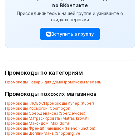
во ВКонтакте
Присоединяйтесь к нашей группе и узнавайте о
скидках первыми
Вступить в группу
Промокоды по категориям
Промокоды
Товары для дома
Промокоды
Мебель
Промокоды похожих магазинов
Промокоды
ГЛОБУС
Промокоды
Купер (Kuper)
Промокоды
Космогон (Cosmogon)
Промокоды
СберДевайсез (SberDevices)
Промокоды
Матрас-Кровать (Matras krovat)
Промокоды
Максидом (Maxidom)
Промокоды
Френд&Фанкшион (Friend Function)
Промокоды
Шоппинглайв (Shoppinglive)