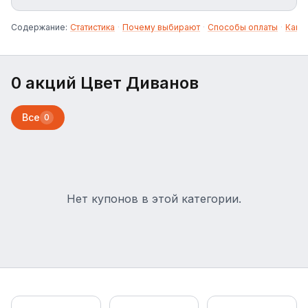
решения и аксессуары для дома. Компания
работает на рынке более 15 лет и является
Содержание:
Статистика
·
Почему выбирают
·
Способы оплаты
·
Как 
одним из лидеров в сегменте доступной и
качественной мебели в России.
0 акций Цвет Диванов
Все
0
Нет купонов в этой категории.