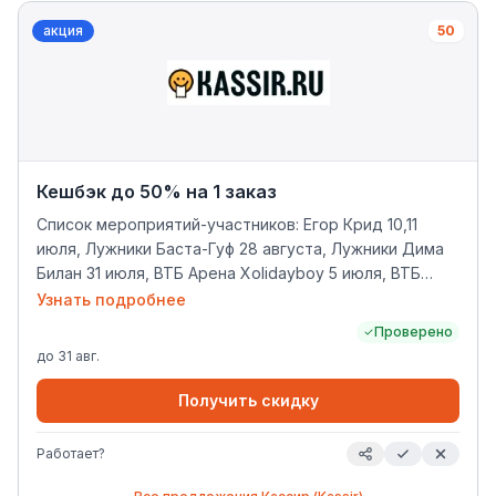
акция
50
Кешбэк до 50% на 1 заказ
Список мероприятий-участников: Егор Крид 10,11
июля, Лужники Баста-Гуф 28 августа, Лужники Дима
Билан 31 июля, ВТБ Арена Xolidayboy 5 июля, ВТБ
Арена Ленинград 26 июня, Лукойл Арена Мот 30
Узнать подробнее
августа, ВТБ Арена Ваня Дмитриенко 2 августа,
Проверено
Лужники Диана Арбенина 10 июля, Red Summer
до
31 авг.
L&#039;One 15 августа, Зеленый театр Парка
Горького Моральный Кодекс 2 июля, Зеленый театр
Получить скидку
ВДНХ
Работает?