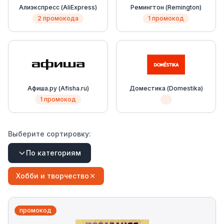
Алиэкспресс (AliExpress)
Ремингтон (Remington)
2 промокода
1 промокод
Афиша.ру (Afisha.ru)
Доместика (Domestika)
1 промокод
Выберите сортировку:
По категориям
Хобби и творчество
промокод