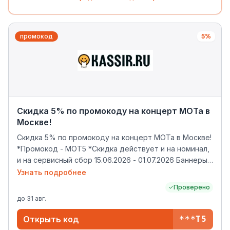
промокод
5%
Скидка 5% по промокоду на концерт МОТа в
Москве!
Скидка 5% по промокоду на концерт МОТа в Москве!
*Промокод - МОТ5 *Скидка действует и на номинал,
и на сервисный сбор 15.06.2026 - 01.07.2026 Баннеры:
https://drive.google.com/drive/folders/1Ml5thB-
Узнать подробнее
J_sspaUXNJNqxqESV9CtYkEcI и
Проверено
https://cloud.mail.ru/public/7xUH/zWQQSPZVh
до
31 авг.
Открыть код
***Т5