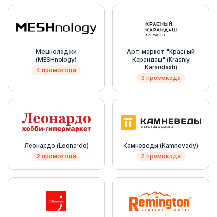
Мешнолоджи
Арт-маркет "Красный
(MESHnology)
Карандаш" (Krasniy
Karandash)
4 промокода
3 промокода
Леонардо (Leonardo)
Камневеды (Kamnevedy)
2 промокода
2 промокода