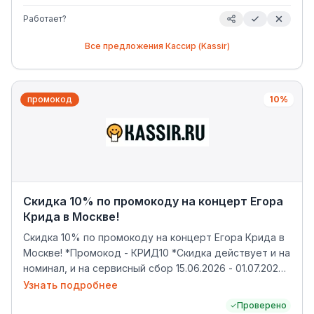
Работает?
Все предложения
Кассир (Kassir)
промокод
10%
Скидка 10% по промокоду на концерт Егора
Крида в Москве!
Скидка 10% по промокоду на концерт Егора Крида в
Москве! *Промокод - КРИД10 *Скидка действует и на
номинал, и на сервисный сбор 15.06.2026 - 01.07.2026
Баннеры -
Узнать подробнее
https://drive.google.com/drive/folders/16FAadP3bBeKYRMq2
Проверено