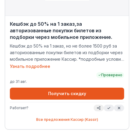
Кешбэк до 50% на 1 заказ,за
авторизованные покупки билетов из
подборки через мобильное приложение.
Кешбэк до 50% на 1 заказ, но не более 1500 руб за
авторизованные покупки билетов из подборки через
мобильное приложение Кассир. *подробные условия
акции по ссылке: https://msk.kassir.ru/pages/promo-50-
Узнать подробнее
cashback-160626-310826 Список мероприятий-
Проверено
участников: Егор Крид 10,11 июля, Лужники Баста-Гуф
до
31 авг.
28 августа, Лужники Дима Билан 31 июля, ВТБ Арена
Xolidayboy 5 июля, ВТБ Арена Ленинград 26 июня,
Получить скидку
Лукойл Арена Мот 30 августа, ВТБ Арена Ваня
Дмитриенко 2 августа, Лужники Диана Арбенина 10
Работает?
июля, Red Summer L'One 15 августа, Зеленый театр
Парка Горького Моральный Кодекс 2 июля, Зеленый
Все предложения
Кассир (Kassir)
театр ВДНХ