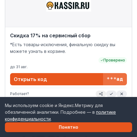
Скидка 17% на сервисный сбор
*Есть товары-исключения, финальную скидку вы
можете узнать в корзине.
Проверено
до
31 авг.
Открыть код
***ад
Работает?
Мы используем cookie и Яндекс.Метрику для
Все предложения
Кассир (Kassir)
обезличенной аналитики. Подробнее — в
политике
конфиденциальности
.
Понятно
промокод
10%