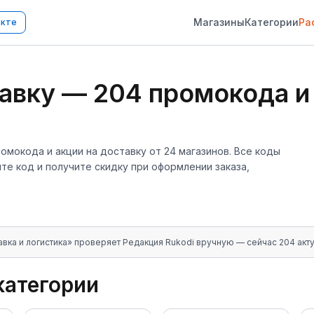
Магазины
Категории
Ра
акте
тавку
—
204
промокода и
ромокода и акции
на доставку
от
24
магазинов
. Все коды
е код и получите скидку при оформлении заказа,
вка и логистика
» проверяет Редакция Rukodi вручную
— сейчас 204 акт
категории