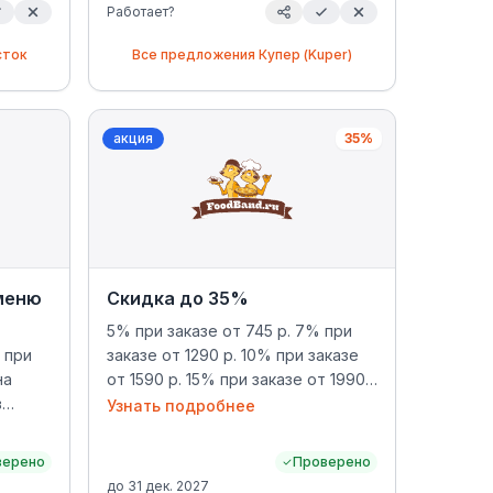
Работает?
сток
Все предложения
Купер (Kuper)
акция
35%
 меню
Скидка до 35%
5% при заказе от 745 р. 7% при
 при
заказе от 1290 р. 10% при заказе
на
от 1590 р. 15% при заказе от 1990
в
р. 20% при заказе от 2590 р. 25%
Узнать подробнее
ая
при заказе от 4500 р. 30% при
заказе от 10000 р. 35% при заказе
верено
Проверено
от 15000 р. Важно! Это
до
31 дек. 2027