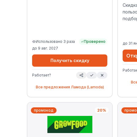
Наприм
Скидк
admiro
польз
admi3
подбо
избеж
того 
вебма
исполь
Использовано
3
раза
Проверено
до
31 я
уника
до
9 авг. 2027
ваших
Отк
Получить скидку
его в 
Работа
Работает?
Вс
Все предложения
Ламода (Lamoda)
промокод
20%
промо