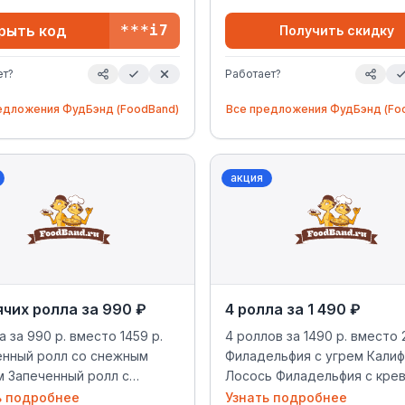
рыть код
***i7
Получить скидку
ет?
Работает?
едложения
ФудБэнд (FoodBand)
Все предложения
ФудБэнд (Fo
акция
ячих ролла за 990 ₽
4 ролла за 1 490 ₽
а за 990 р. вместо 1459 р.
4 роллов за 1490 р. вместо 
енный ролл со снежным
Филадельфия с угрем Кали
м Запеченный ролл с
Лосось Филадельфия с кре
й грудкой Хот спайси
Сливочный лосось 5 роллов
ь подробнее
Узнать подробнее