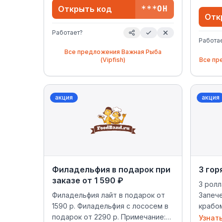
Открыть код
***ОН
Отк
Работает?
Работа
Все предложения
Важная Рыба
(Vipfish)
Все пр
акция
акция
Филадельфия в подарок при
3 гор
заказе от 1 590 ₽
3 ролл
Филадельфия лайт в подарок от
Запеч
1590 р. Филадельфия с лососем в
крабо
подарок от 2290 р. Примечание:
курино
Узнат