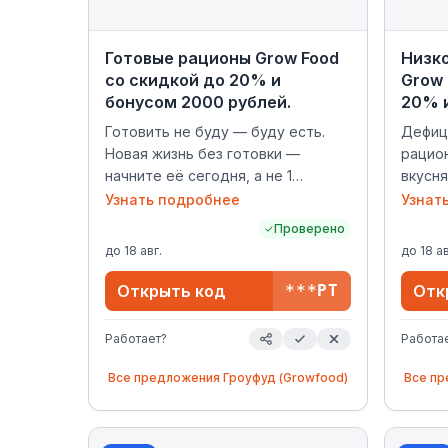
Готовые рационы Grow Food
Низк
со скидкой до 20% и
Grow 
бонусом 2000 рублей.
20% и
Готовить не буду — буду есть.
Дефиц
Новая жизнь без готовки —
рацион
начните её сегодня, а не 1
вкусня
сентября. Готовые рационы Grow
нужно,
Узнать подробнее
Узнат
Food со скидкой до 20% и
Низко
Проверено
бонусом 2000 рублей. Промокод:
Food с
до
18 авг.
до
18 ав
НОВЫЙСТАРТ Срок действия: с
бонус
15.07 по 18.08 Акция только для
Срок д
Открыть код
***РТ
Отк
новых пользователей, при заказе
Акция 
от 6 дней линеек питания от 1500
пользо
Работает?
Работа
до 2500 ккал
дней л
1250 к
Все предложения
Гроуфуд (Growfood)
Все п