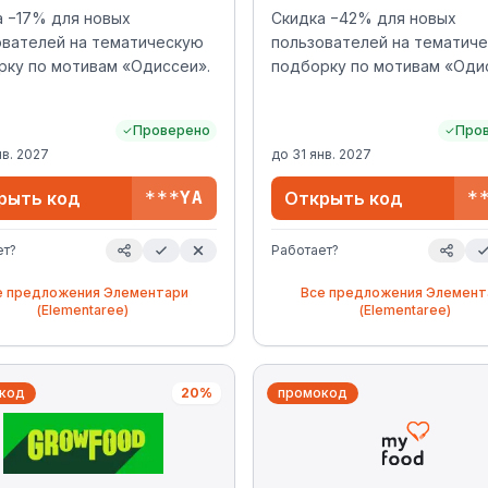
ер: admikgtopsite
вебмастерами. Пожалуйста
а −17% для новых
Скидка −42% для новых
llbonusclub admi_rollpromo
используйте один и тот же
ователей на тематическую
пользователей на тематич
5promo Это поможет
уникальный промокод во вс
рку по мотивам «Одиссеи».
подборку по мотивам «Оди
ать использования одного и
ваших размещениях и не м
же промокода несколькими
его в дальнейшем.
стерами. Пожалуйста,
Проверено
Про
зуйте один и тот же
нв. 2027
до
31 янв. 2027
льный промокод во всех
 размещениях и не меняйте
рыть код
***YA
Открыть код
*
дальнейшем.
ет?
Работает?
е предложения
Элементари
Все предложения
Элемент
(Elementaree)
(Elementaree)
код
20%
промокод