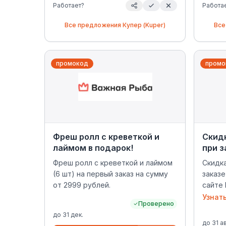
Работает?
Работа
Все предложения
Купер (Kuper)
Все
промокод
промо
Фреш ролл с креветкой и
Скид
лаймом в подарок!
при з
Фреш ролл с креветкой и лаймом
Скидк
(6 шт) на первый заказ на сумму
заказе
от 2999 рублей.
сайте h
прило
Узнат
Проверено
достав
до
31 дек.
до
31 ав