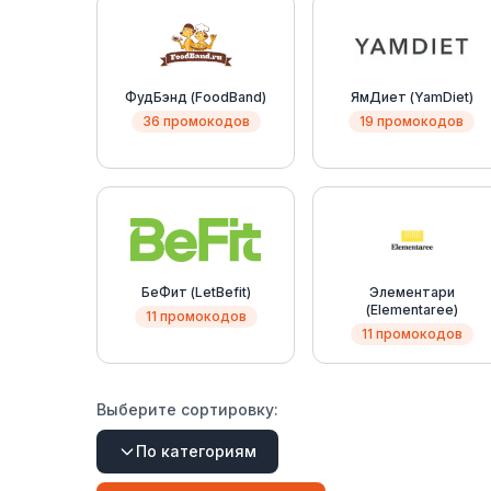
ФудБэнд (FoodBand)
ЯмДиет (YamDiet)
36 промокодов
19 промокодов
БеФит (LetBefit)
Элементари
(Elementaree)
11 промокодов
11 промокодов
Выберите сортировку:
По категориям