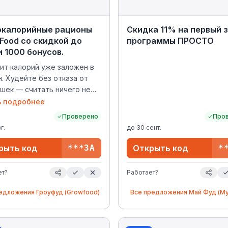
окалорийные рационы
Скидка 11% на первый 
Food со скидкой до
программы ПРОСТО
 1000 бонусов.
ит калорий уже заложен в
. Худейте без отказа от
шек — считать ничего не
 мы всё продумали.
ь подробнее
калорийные рационы Grow
Проверено
Про
о скидкой до 20% и 1000
г.
до
30 сент.
ов. Промокод: БЕЗОТКАЗА
ействия: с 15.07 по 18.08
рыть код
***ЗА
Открыть код
*
только для новых
вателей, при заказе от 6
ет?
Работает?
инеек питания от 750 до
кал
редложения
Гроуфуд (Growfood)
Все предложения
Май Фуд (My