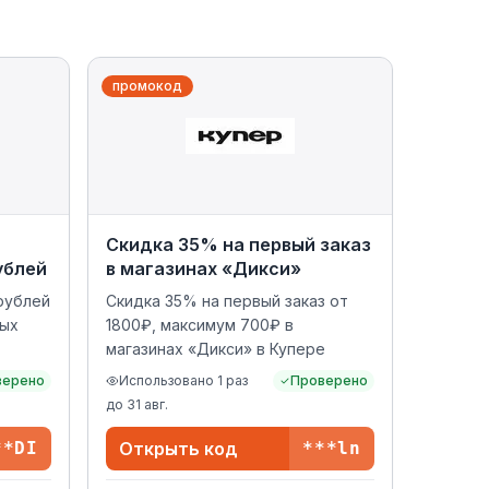
промокод
Скидка 35% на первый заказ
ублей
в магазинах «Дикси»
 рублей
Скидка 35% на первый заказ от
вых
1800₽, максимум 700₽ в
магазинах «Дикси» в Купере
верено
Использовано
1
раз
Проверено
до
31 авг.
**DI
Открыть код
***ln