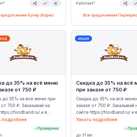
ет?
Работает?
 предложения
Купер (Kuper)
Все предложения
Перекрё
код
акция
ка до 35% на всё меню
Скидка до 35% на всё
аказе от 750 ₽
при заказе от 750 ₽
а до 35% на всё меню при
Скидка до 35% на всё меню
 от 750 ₽. Заказывай на
заказе от 750 ₽. Заказывай 
ttps://foodband.ru/ и в
сайте https://foodband.ru/ и 
жении. Круглосуточная
приложении. Круглосуточн
ь подробнее
Узнать подробнее
ка по Москве и МО.
доставка по Москве и МО.
Проверено
Про
г.
до
31 авг.