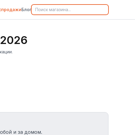
спродажи
Блог
 2026
кации.
обой и за домом.