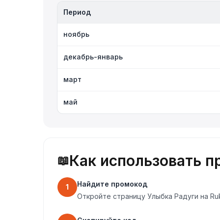
Период
ноябрь
декабрь-январь
март
май
Как использовать п
📖
Найдите промокод
1
Откройте страницу Улыбка Радуги на R