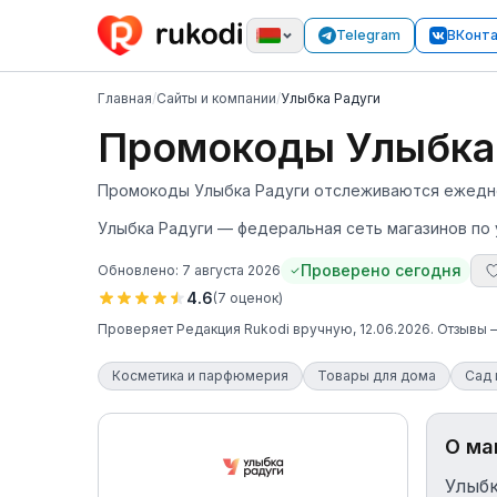
Telegram
ВКонт
Главная
/
Сайты и компании
/
Улыбка Радуги
Промокоды Улыбка 
Промокоды Улыбка Радуги отслеживаются ежеднев
Улыбка Радуги — федеральная сеть магазинов по 
Проверено сегодня
Обновлено:
7 августа 2026
4.6
(
7
оценок
)
Проверяет
Редакция Rukodi
вручную
, 12.06.2026
. Отзывы
Косметика и парфюмерия
Товары для дома
Сад 
О ма
Улыбк