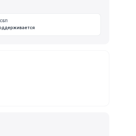
СБП
оддерживается