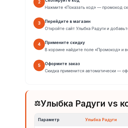
Скопируйте код
2
Нажмите «Показать код» — промокод ск
Перейдите в магазин
3
Откройте сайт Улыбка Радуги и добавьт
Примените скидку
4
В корзине найдите поле «Промокод» и в
Оформите заказ
5
Скидка применится автоматически — оф
Улыбка Радуги vs к
⚖️
Параметр
Улыбка Радуги