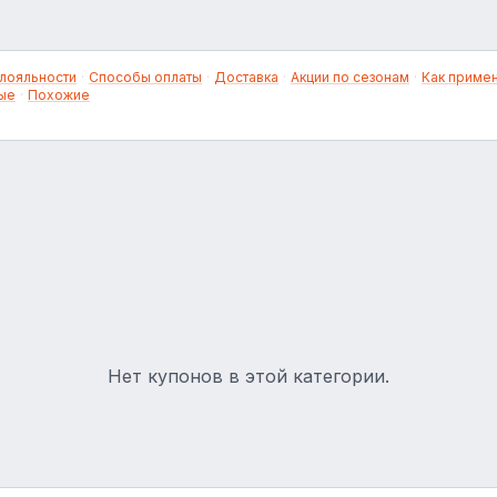
лояльности
·
Способы оплаты
·
Доставка
·
Акции по сезонам
·
Как приме
ые
·
Похожие
Нет купонов в этой категории.