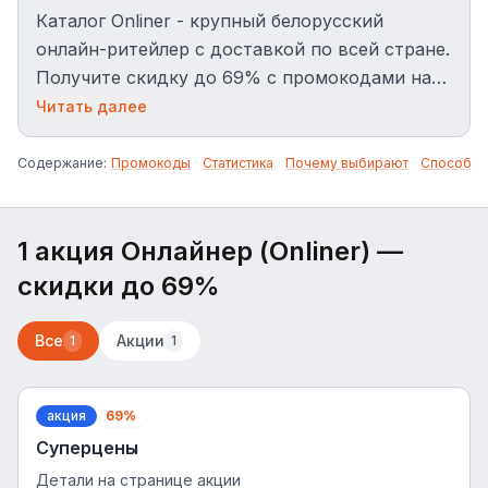
Каталог Onliner - крупный белорусский
онлайн-ритейлер с доставкой по всей стране.
Получите скидку до 69% с промокодами на
технику, электронику и товары для дома.
Читать далее
Содержание:
Промокоды
·
Статистика
·
Почему выбирают
·
Способы 
1 акция Онлайнер (Onliner)
—
скидки до 69%
Все
Акции
1
1
акция
69%
Суперцены
Детали на странице акции