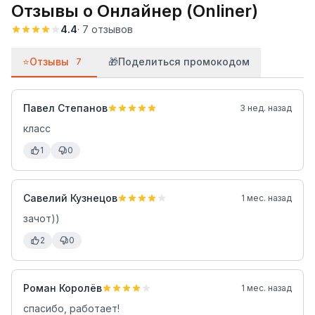
Отзывы о
Онлайнер (Onliner)
4.4
·
7
отзывов
⭐
Отзывы
🎁
Поделиться промокодом
7
Павел Степанов
3 нед. назад
класс
1
0
Савелий Кузнецов
1 мес. назад
зачот))
2
0
Роман Королёв
1 мес. назад
спасибо, работает!