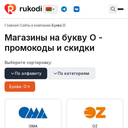
Главная
/
Сайты и компании
/
Буква О
Магазины на букву
О
-
промокоды и скидки
Выберите сортировку:
По алфавиту
По категориям
Буква:
О
OMA
OZ