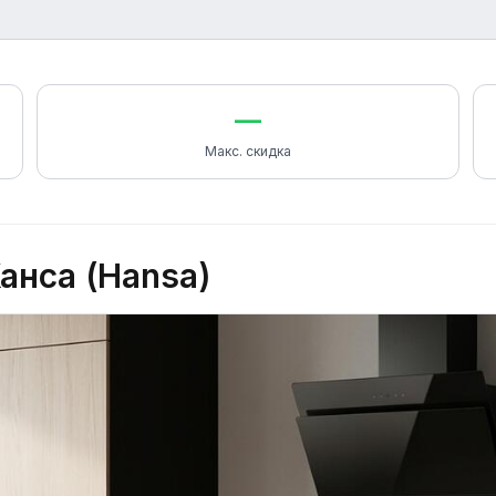
—
Макс. скидка
анса (Hansa)