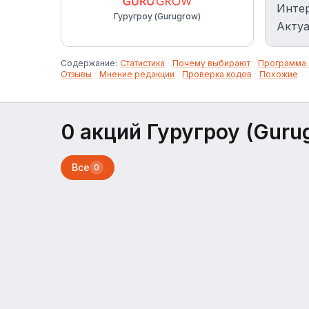
Интер
Гуругроу (Gurugrow)
Актуа
Содержание:
Статистика
·
Почему выбирают
·
Программа 
Отзывы
·
Мнение редакции
·
Проверка кодов
·
Похожие
0 акций Гуругроу (Guru
Все
0