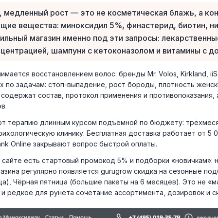
 медленный рост — это не косметическая блажь, а кон
ие вещества: миноксидил 5%, финастерид, биотин, н
фильный магазин именно под эти запросы: лекарственн
онцентрацией, шампуни с кетоконазолом и витамины с д
мается восстановлением волос: бренды Mr. Volos, Kirkland, iiSo
 по задачам: стоп-выпадение, рост бороды, плотность женск
 содержат состав, протокол применения и противопоказания,
в.
ют терапию длинным курсом подъёмной по бюджету: трёхмеся
рихологическую клинику. Бесплатная доставка работает от 5 
ank Online закрывают вопрос быстрой оплаты.
а сайте есть стартовый промокод 5% и подборки «новичкам»: 
азина регулярно появляется gurugrow скидка на сезонные под
а), Чёрная пятница (большие пакеты на 6 месяцев). Это не «м
 и редкое для рунета сочетание ассортимента, дозировок и с