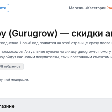
Магазины
Категории
Ра
акте
 (Gurugrow) — скидки а
едневно. Новый код появится на этой странице сразу после 
7 промокодов. Актуальные купоны на скидку gurugrow.ru помог
подойдут как новым покупателям, так и постоянным клиентам 
В избранное
 ручной модерации.
газине