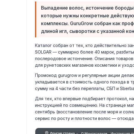
Выпадение волос, истончение бороды,
которые нужны конкретные действующ
комплексы. GuruGrow собран как про
длиной игл, сыворотки с указанной к
Каталог собран от тех, кто действительно зани
SOLGAR — суммарно более 40 марок, разбитых
послеродовое истончение. Описания товаров
для рунетовских магазинов косметики и уходо
Промокод gurugrow и регулярные акции дела
укладывается в стоимость одного похода в т
сумму на 4 части без переплаты, СБП и Sberb
Для тех, кто впервые подбирает протокол, н
инструкцией по совмещению. На странице маг
сентябрь (восстановление после моря и солнц
сервис по росту и плотности волос — отсюда