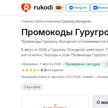
Telegram
ВКонт
Главная
/
Сайты и компании
/
Гуругроу (Gurugrow)
Промокоды Гуругроу
Промокоды Гуругроу (Gurugrow) отслеживаются еж
В августе 2026 у Гуругроу (Gurugrow) действует 
роста волос, бороды и усов. Промокоды Гуругро 
Проверено сегодня
Обновлено:
7 августа 2026
4.3
(
43
оценок
)
Проверяет
Елена О.
вручную
, 11.07.2026
. Отзывы — после
Сад и дача
О ма