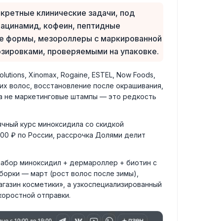
кретные клинические задачи, под
иацинамид, кофеин, пептидные
ые формы, мезороллеры с маркированной
озировками, проверяемыми на упаковке.
lutions, Xinomax, Rogaine, ESTEL, Now Foods,
их волос, восстановление после окрашивания,
 а не маркетинговые штампы — это редкость
чный курс миноксидила со скидкой
000 ₽ по России, рассрочка Долями делит
набор миноксидил + дермароллер + биотин с
борки — март (рост волос после зимы),
агазин косметики», а узкоспециализированный
коростной отправки.