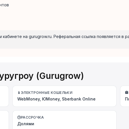
нтов
 кабинете на gurugrow.ru. Реферальная ссылка появляется в 
уругроу (Gurugrow)
📱
ЭЛЕКТРОННЫЕ КОШЕЛЬКИ
🏦
WebMoney, ЮMoney, Sberbank Online
П
🕒
РАССРОЧКА
Долями