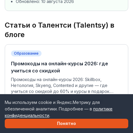
Обновлено:
10 августа 2026
Статьи о
Талентси (Talentsy)
в
блоге
Образование
Промокоды на онлайн-курсы 2026: где
учиться со скидкой
Промокоды на онлайн-курсы 2026: Skillbox,
Нетология, Skyeng, Contented и другие — где
учиться со скидкой до 60% и курсы в подарок.
Рабочие коды с проверкой на Rukodi.
#
Онлайн-курсы
#
Образование
#
Промокоды
Мы используем cookie и Яндекс.Метрику для
обезличенной аналитики. Подробнее — в
политике
Читать →
19 июня 2026 г.
конфиденциальности
.
Понятно
Все статьи блога →