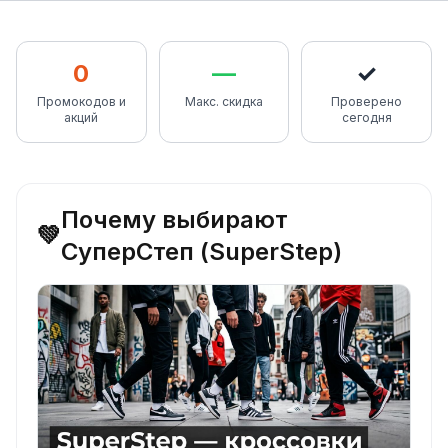
0
—
✓
Промокодов и
Макс. скидка
Проверено
акций
сегодня
Почему выбирают
💚
СуперСтеп (SuperStep)