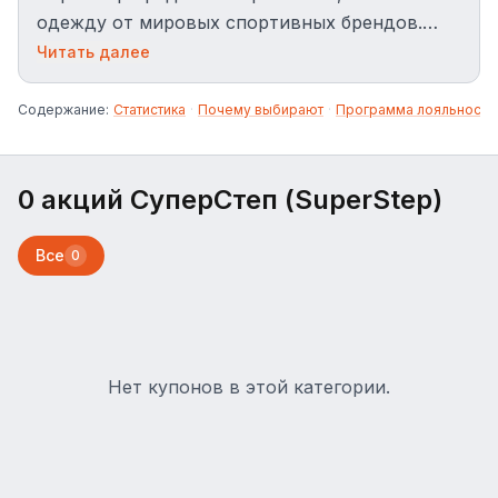
одежду от мировых спортивных брендов.
Используйте промокод SuperStep для
Читать далее
получения скидки до 30% и бесплатной
доставки.
Содержание:
Статистика
·
Почему выбирают
·
Программа лояльности
0 акций СуперСтеп (SuperStep)
Все
0
Нет купонов в этой категории.