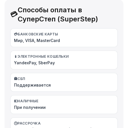
Способы оплаты в
💳
СуперСтеп (SuperStep)
💳
БАНКОВСКИЕ КАРТЫ
Мир, VISA, MasterCard
📱
ЭЛЕКТРОННЫЕ КОШЕЛЬКИ
YandexPay, SberPay
🏦
СБП
Поддерживается
💵
НАЛИЧНЫЕ
При получении
🕒
РАССРОЧКА