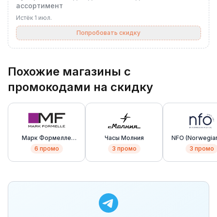
ассортимент
Истёк
1 июл.
Попробовать скидку
Похожие магазины с
промокодами на скидку
Марк Формелле
Часы Молния
NFO (Norwegian
(Mark Formelle)
Oil)
6
промо
3
промо
3
промо