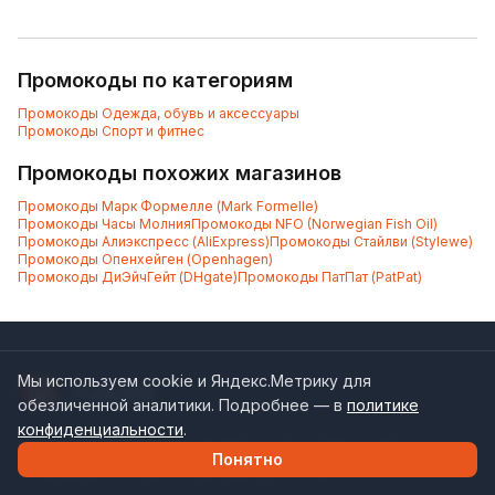
Промокоды по категориям
Промокоды
Одежда, обувь и аксессуары
Промокоды
Спорт и фитнес
Промокоды похожих магазинов
Промокоды
Марк Формелле (Mark Formelle)
Промокоды
Часы Молния
Промокоды
NFO (Norwegian Fish Oil)
Промокоды
Алиэкспресс (AliExpress)
Промокоды
Стайлви (Stylewe)
Промокоды
Опенхейген (Openhagen)
Промокоды
ДиЭйчГейт (DHgate)
Промокоды
ПатПат (PatPat)
Мы используем cookie и Яндекс.Метрику для
обезличенной аналитики. Подробнее — в
политике
конфиденциальности
.
Агрегатор актуальных промокодов и скидок для
Понятно
популярных интернет-магазинов России и СНГ.