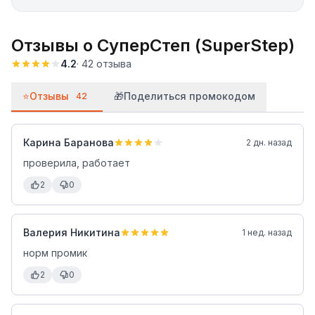
Отзывы о
СуперСтеп (SuperStep)
4.2
·
42
отзыва
⭐
Отзывы
🎁
Поделиться промокодом
42
Карина Баранова
2 дн. назад
проверила, работает
2
0
Валерия Никитина
1 нед. назад
норм промик
2
0