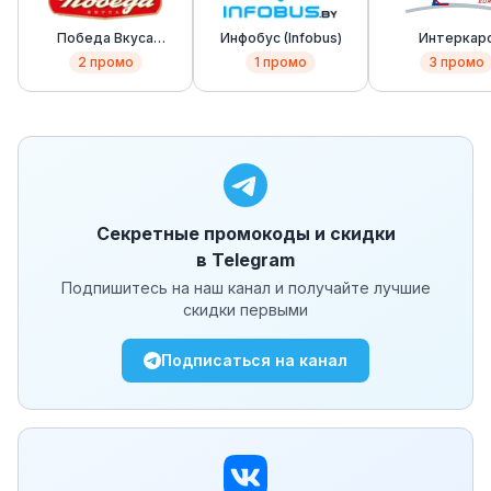
Победа Вкуса
Инфобус (Infobus)
Интеркар
(Pobeda Vkusa)
(Intercars)
2
промо
1
промо
3
промо
Секретные промокоды и скидки
в Telegram
Подпишитесь на наш канал и получайте лучшие
скидки первыми
Подписаться на канал