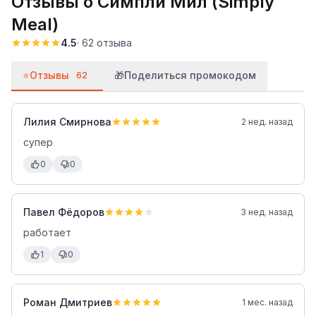
Отзывы о
Симпли Мил (Simply
Meal)
4.5
·
62
отзыва
⭐
Отзывы
🎁
Поделиться промокодом
62
Лилия Смирнова
2 нед. назад
супер
0
0
Павел Фёдоров
3 нед. назад
работает
1
0
Роман Дмитриев
1 мес. назад