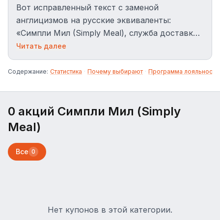
Вот исправленный текст с заменой
англицизмов на русские эквиваленты:
«Симпли Мил (Simply Meal), служба доставки
готовой полезной еды в Москве. Используйте
Читать далее
промокод, чтобы получить скидку до 500 ₽
на наборы питания на неделю или месяц.»
Содержание:
Статистика
·
Почему выбирают
·
Программа лояльности
0 акций Симпли Мил (Simply
Meal)
Все
0
Нет купонов в этой категории.