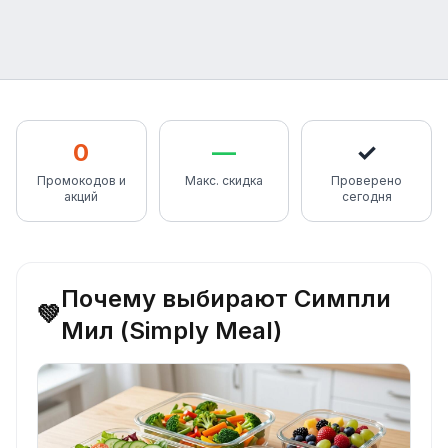
0
—
✓
Промокодов и
Макс. скидка
Проверено
акций
сегодня
Почему выбирают Симпли
💚
Мил (Simply Meal)