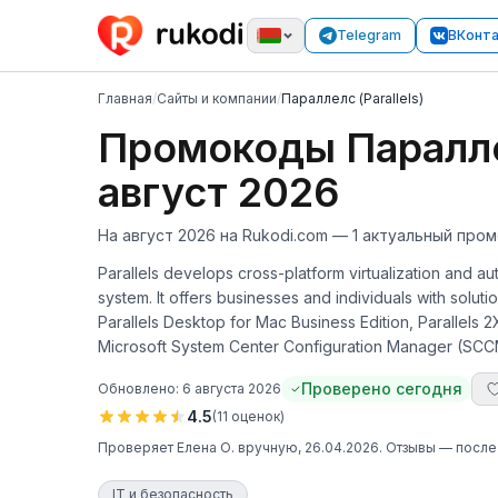
Telegram
ВКонт
Главная
/
Сайты и компании
/
Параллелс (Parallels)
Промокоды Параллел
август 2026
На август 2026 на Rukodi.com — 1 актуальный пром
Parallels develops cross-platform virtualization and au
system. It offers businesses and individuals with solu
Parallels Desktop for Mac Business Edition, Parallels 
Microsoft System Center Configuration Manager (SCC
Проверено сегодня
Обновлено:
6 августа 2026
4.5
(
11
оценок
)
Проверяет
Елена О.
вручную
, 26.04.2026
. Отзывы — посл
IT и безопасность