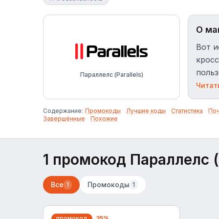
О ма
Вот и
кросс
польз
Параллелс (Parallels)
устро
Читат
решен
Parall
Содержание:
Промокоды
·
Лучшие коды
·
Статистика
·
По
Завершённые
·
Похожие
Serve
Cente
1 промокод Параллелс (P
Все
Промокоды
1
1
промокод
35%