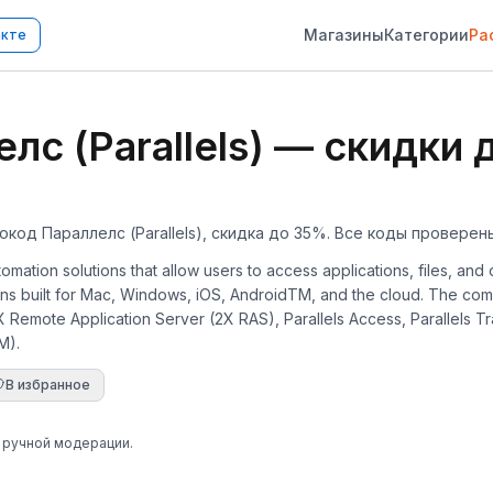
Магазины
Категории
Ра
акте
с (Parallels) — скидки д
окод Параллелс (Parallels), скидка до 35%. Все коды проверены
tomation solutions that allow users to access applications, files, a
tions built for Mac, Windows, iOS, AndroidTM, and the cloud. The co
2X Remote Application Server (2X RAS), Parallels Access, Parallels 
M).
В избранное
е ручной модерации.