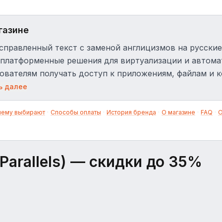
газине
справленный текст с заменой англицизмов на русские 
платформенные решения для виртуализации и автома
ователям получать доступ к приложениям, файлам и 
йстве или операционной системе. Компания предлага
ь далее
ия, созданные для Mac, Windows, iOS, AndroidTM и о
els Desktop for Mac, Parallels Desktop for Mac Business Ed
чему выбирают
·
Способы оплаты
·
История бренда
·
О магазине
·
FAQ
·
О
r (2X RAS), Parallels Access, Parallels Transporter и Par
r Configuration Manager (SCCM)."
arallels)
— скидки до 35%