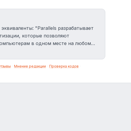
эквиваленты: "Parallels разрабатывает
тизации, которые позволяют
компьютерам в одном месте на любом
ет предприятиям и частным лицам
блака. Продукты компании включают
ition, Parallels 2X Remote Application
тзывы
·
Мнение редакции
·
Проверка кодов
·
allels Mac Management for Microsoft System