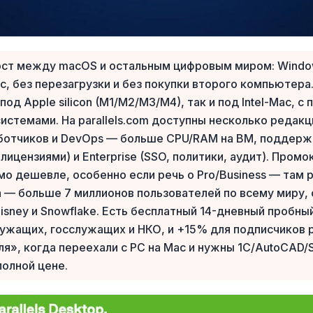
мост между macOS и остальным цифровым миром: Window
c, без перезагрузки и без покупки второго компьютера
од Apple silicon (M1/M2/M3/M4), так и под Intel-Mac, 
темами. На parallels.com доступны несколько редакций:
аботчиков и DevOps — больше CPU/RAM на ВМ, поддержка V
лицензиями) и Enterprise (SSO, политики, аудит). Пром
о дешевле, особенно если речь о Pro/Business — там р
а — больше 7 миллионов пользователей по всему миру,
 Disney и Snowflake. Есть бесплатный 14-дневный пробн
лужащих, госслужащих и НКО, и +15% для подписчиков
уля», когда переехали с PC на Mac и нужны 1С/AutoCAD/
полной цене.