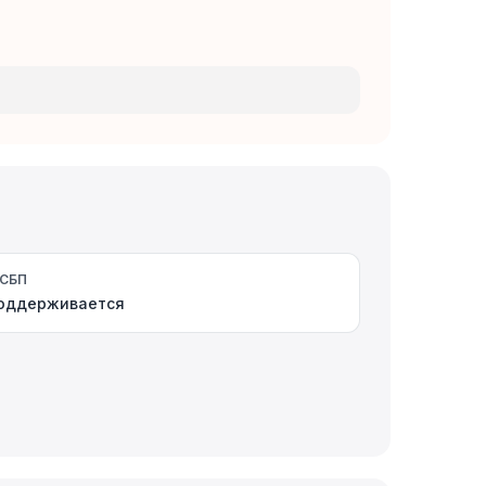
СБП
оддерживается