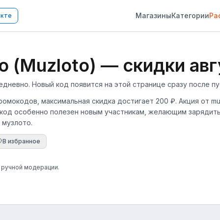
Магазины
Категории
Ра
акте
 (Muzloto) — скидки авг
невно. Новый код появится на этой странице сразу после пу
промокодов, максимальная скидка достигает 200 ₽. Акция от mu
окод особенно полезен новым участникам, желающим зарядить
 музлото.
В избранное
е ручной модерации.