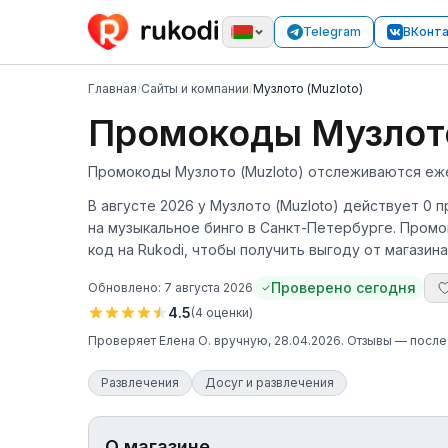
Telegram
ВКонт
Главная
/
Сайты и компании
/
Музлото (Muzloto)
Промокоды Музлото
Промокоды Музлото (Muzloto) отслеживаются ежед
В августе 2026 у Музлото (Muzloto) действует 0 
на музыкальное бинго в Санкт-Петербурге. Пром
код на Rukodi, чтобы получить выгоду от магазина
Проверено сегодня
Обновлено:
7 августа 2026
4.5
(
4
оценки
)
Проверяет
Елена О.
вручную
, 28.04.2026
. Отзывы — посл
Развлечения
Досуг и развлечения
О магазине