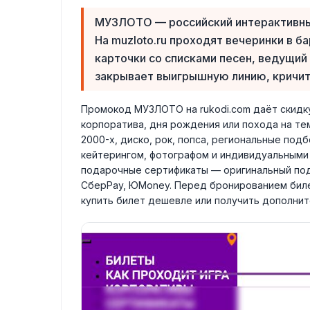
МУЗЛОТО — российский интерактивны
На muzloto.ru проходят вечеринки в б
карточки со списками песен, ведущий 
закрывает выигрышную линию, кричит
Промокод МУЗЛОТО на rukodi.com даёт скидку
корпоратива, дня рождения или похода на тем
2000-х, диско, рок, попса, региональные по
кейтерингом, фотографом и индивидуальными 
подарочные сертификаты — оригинальный пода
СберPay, ЮMoney. Перед бронированием биле
купить билет дешевле или получить дополнит