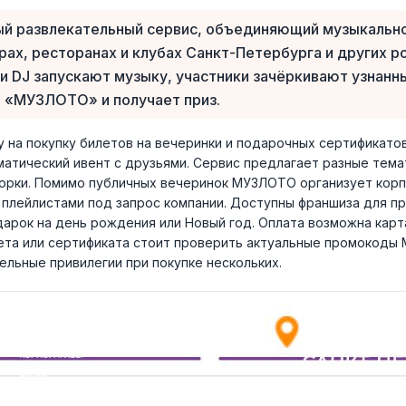
й развлекательный сервис, объединяющий музыкально
арах, ресторанах и клубах Санкт-Петербурга и других р
и DJ запускают музыку, участники зачёркивают узнанны
 «МУЗЛОТО» и получает приз.
 на покупку билетов на вечеринки и подарочных сертификато
атический ивент с друзьями. Сервис предлагает разные темат
дборки. Помимо публичных вечеринок МУЗЛОТО организует кор
плейлистами под запрос компании. Доступны франшиза для п
рок на день рождения или Новый год. Оплата возможна картам
та или сертификата стоит проверить актуальные промокоды 
ельные привилегии при покупке нескольких.