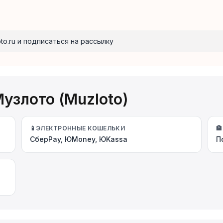
to.ru и подписаться на рассылку
узлото (Muzloto)
📱
ЭЛЕКТРОННЫЕ КОШЕЛЬКИ
🏦
СберPay, ЮMoney, ЮKassa
П