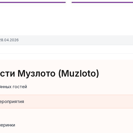
28.04.2026
ти Музлото (Muzloto)
янных гостей
мероприятия
черинки