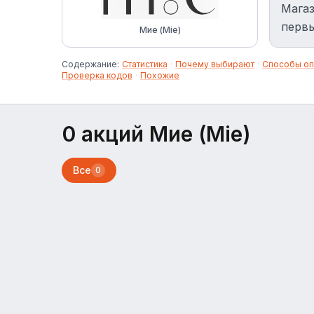
Магаз
первы
Мие (Mie)
Содержание:
Статистика
·
Почему выбирают
·
Способы оп
Проверка кодов
·
Похожие
0 акций Мие (Mie)
Все
0