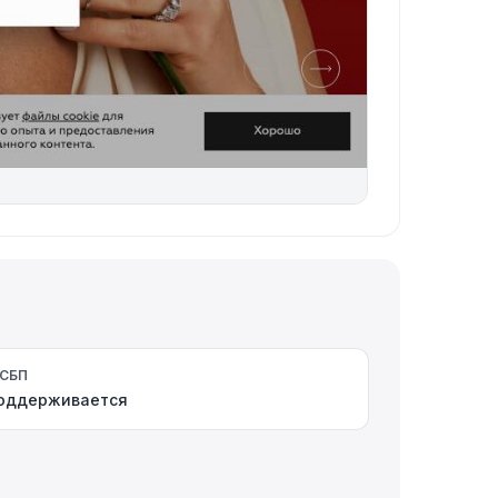
СБП
оддерживается