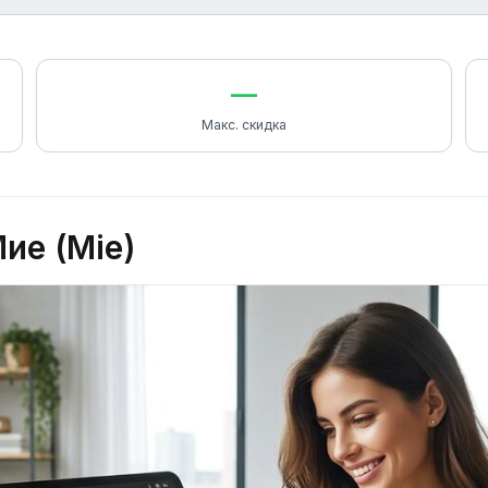
—
Макс. скидка
ие (Mie)