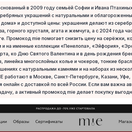
снованный в 2009 году семьёй Софии и Ивана Птахиных
еребряных украшений с натуральными и облагороженны
дома» и доступной цены: украшения делают из серебра
а, горного хрусталя, агата и жемчуга, а с 2024 года ч
е. Промокод mie помогает снизить цену на серёжки, ко
 и на именные коллекции «Пенелопа», «Эйфория», «Эр
арта, ко Дню Святого Валентина и в день рождения бре
, линейка многослойных колье и чокеров, тонкие брасл
шениях с натуральными камнями и на наборах из неско
E работают в Москве, Санкт-Петербурге, Казани, Уфе
 онлайн с доставкой по всей России. Если вам важна ав
адачу, а активный промокод mie делает покупку выгодн