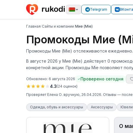
Telegram
ВКонт
Главная
/
Сайты и компании
/
Мие (Mie)
Промокоды Мие (Mi
Промокоды Мие (Mie) отслеживаются ежедневно. 
В августе 2026 у Мие (Mie) действует 0 промокод
конкретной акции. Промокоды Mie позволяют полу
Проверено сегодня
Обновлено:
6 августа 2026
4.3
(
24
оценок
)
Проверяет
Елена О.
вручную
, 26.04.2026
. Отзывы — посл
Одежда, обувь и аксессуары
Аксессуары
Ювели
О ма