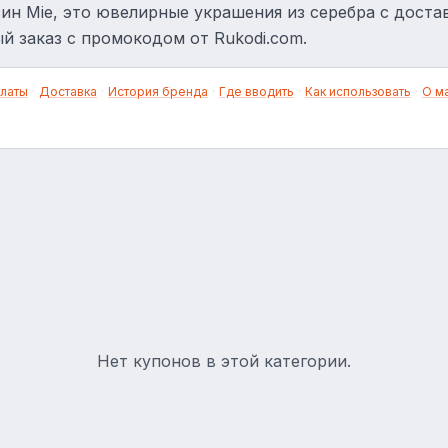
ин Mie, это ювелирные украшения из серебра с доста
й заказ с промокодом от Rukodi.com.
латы
·
Доставка
·
История бренда
·
Где вводить
·
Как использовать
·
О м
Нет купонов в этой категории.