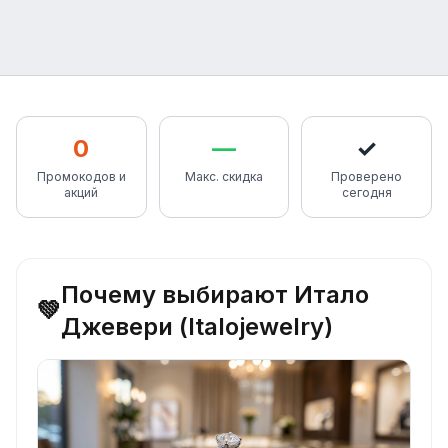
0
—
✓
Промокодов и
Макс. скидка
Проверено
акций
сегодня
Почему выбирают Итало
💚
Джевери (Italojewelry)