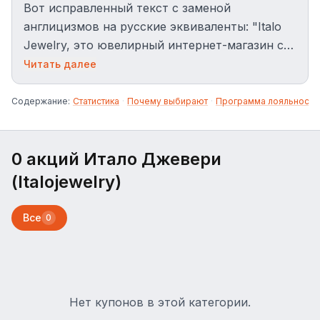
Вот исправленный текст с заменой
англицизмов на русские эквиваленты: "Italo
Jewelry, это ювелирный интернет-магазин с
итальянскими украшениями: кольца, серьги,
Читать далее
браслеты. Для покупателей действует
предложение, бесплатная доставка по всему
Содержание:
Статистика
·
Почему выбирают
·
Программа лояльности
миру и возврат в течение 60 дней."
0 акций Итало Джевери
(Italojewelry)
Все
0
Нет купонов в этой категории.