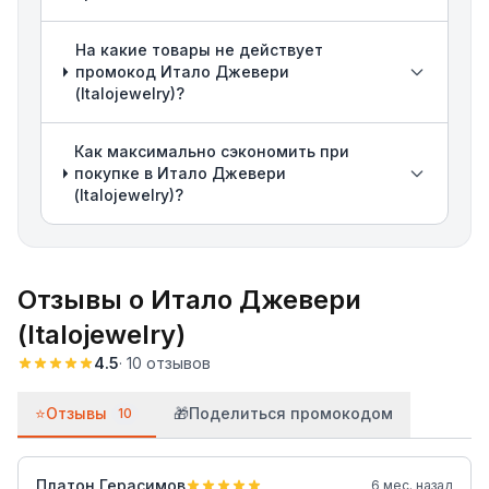
На какие товары не действует
промокод Итало Джевери
(Italojewelry)?
Как максимально сэкономить при
покупке в Итало Джевери
(Italojewelry)?
Отзывы о
Итало Джевери
(Italojewelry)
4.5
·
10
отзывов
⭐
Отзывы
🎁
Поделиться промокодом
10
Платон Герасимов
6 мес. назад