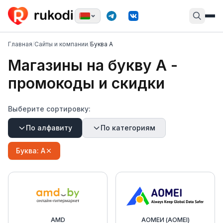
Главная
/
Сайты и компании
/
Буква А
Магазины на букву
А
-
промокоды и скидки
Выберите сортировку:
По алфавиту
По категориям
Буква:
А
AMD
АОМЕИ (AOMEI)